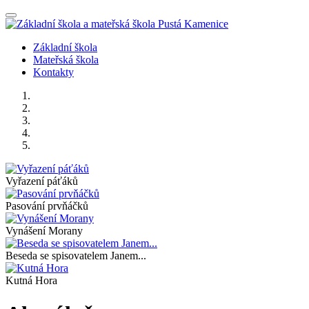
Nabídka
Základní škola
Mateřská škola
Kontakty
Vyřazení páťáků
Pasování prvňáčků
Vynášení Morany
Beseda se spisovatelem Janem...
Kutná Hora
Předchozí
Další