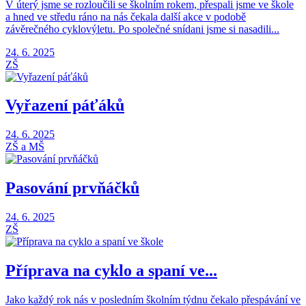
V úterý jsme se rozloučili se školním rokem, přespali jsme ve škole
a hned ve středu ráno na nás čekala další akce v podobě
závěrečného cyklovýletu. Po společné snídani jsme si nasadili...
24. 6. 2025
ZŠ
Vyřazení páťáků
24. 6. 2025
ZŠ a MŠ
Pasování prvňáčků
24. 6. 2025
ZŠ
Příprava na cyklo a spaní ve...
Jako každý rok nás v posledním školním týdnu čekalo přespávání ve