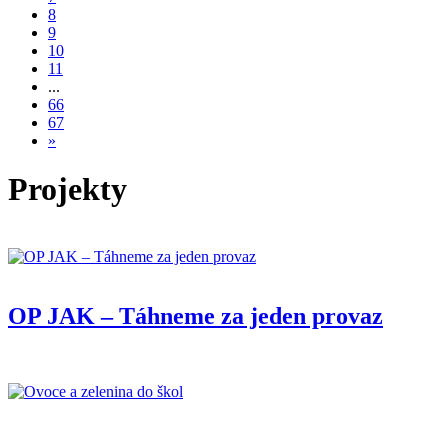
8
(aktuální)
9
10
11
...
66
67
»
Projekty
OP JAK – Táhneme za jeden provaz