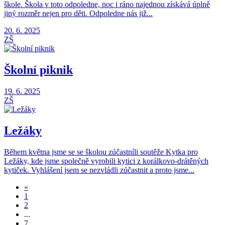
škole. Škola v toto odpoledne, noc i ráno najednou získává úplně
jiný rozměr nejen pro děti. Odpoledne nás již...
20. 6. 2025
ZŠ
Školní piknik
19. 6. 2025
ZŠ
Ležáky
Během května jsme se se školou zúčastníli soutěže Kytka pro
Ležáky, kde jsme společně vyrobili kytici z korálkovo-drátěných
kytiček. Vyhlášení jsem se nezvládli zúčastnit a proto jsme...
«
1
2
...
7