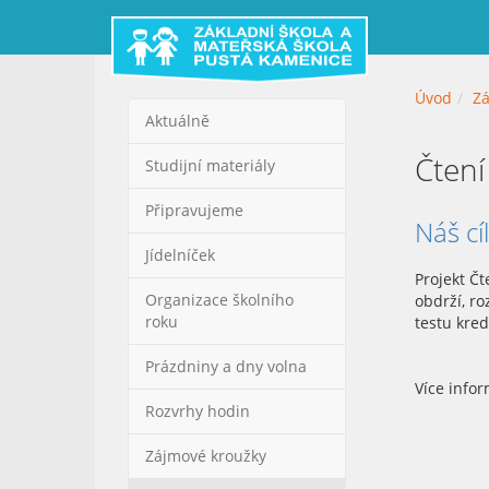
Úvod
Zá
Aktuálně
Čten
Studijní materiály
Připravujeme
Náš cí
Jídelníček
Projekt Č
Organizace školního
obdrží, ro
roku
testu kre
Prázdniny a dny volna
Více info
Rozvrhy hodin
Zájmové kroužky