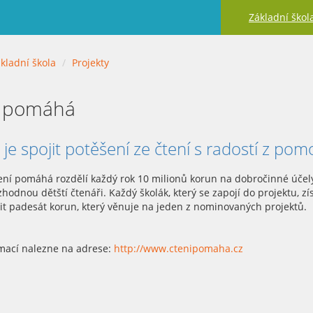
Základní škol
kladní škola
Projekty
í pomáhá
l je spojit potěšení ze čtení s radostí z po
tení pomáhá rozdělí každý rok 10 milionů korun na dobročinné účel
zhodnou dětští čtenáři. Každý školák, který se zapojí do projektu, 
dit padesát korun, který věnuje na jeden z nominovaných projektů.
rmací nalezne na adrese:
http://www.ctenipomaha.cz