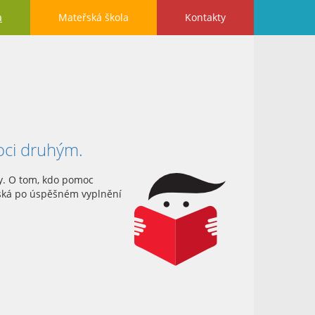
a
Mateřská škola
Kontakty
moci druhým.
y. O tom, kdo pomoc
získá po úspěšném vyplnění