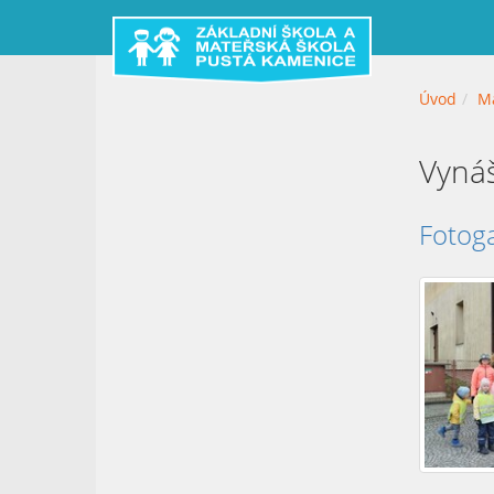
Úvod
Ma
Vyná
Fotoga