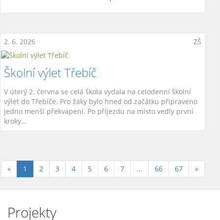
2. 6. 2026
ZŠ
Školní výlet Třebíč
V úterý 2. června se celá škola vydala na celodenní školní
výlet do Třebíče. Pro žáky bylo hned od začátku připraveno
jedno menší překvapení. Po příjezdu na místo vedly první
kroky...
(aktuální)
«
1
2
3
4
5
6
7
...
66
67
»
Projekty