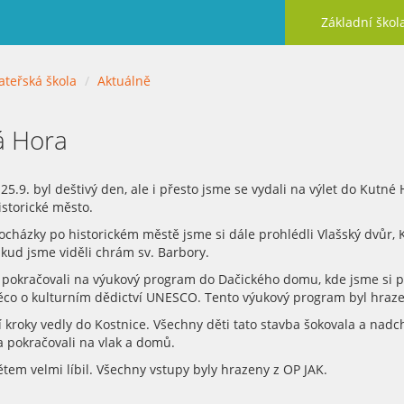
Základní škol
teřská škola
Aktuálně
á Hora
 25.9. byl deštivý den, ale i přesto jsme se vydali na výlet do Kutné
historické město.
cházky po historickém městě jsme si dále prohlédli Vlašský dvůr, K
kud jsme viděli chrám sv. Barbory.
 pokračovali na výukový program do Dačického domu, kde jsme si pr
ěco o kulturním dědictví UNESCO. Tento výukový program byl hraz
 kroky vedly do Kostnice. Všechny děti tato stavba šokovala a nadc
a pokračovali na vlak a domů.
ětem velmi líbil. Všechny vstupy byly hrazeny z OP JAK.