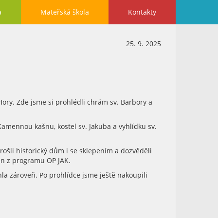
a
Mateřská škola
Kontakty
25. 9. 2025
 Hory. Zde jsme si prohlédli chrám sv. Barbory a
amennou kašnu, kostel sv. Jakuba a vyhlídku sv.
ošli historický dům i se sklepením a dozvěděli
en z programu OP JAK.
hla zároveň. Po prohlídce jsme ještě nakoupili