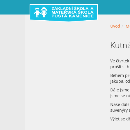
Úvod
Ma
Kutn
Ve čtvrtek
prošli si 
Během pro
Jakuba, od
Dále jsme
jsme se n
Naše další
suvenýry 
Výlet se d