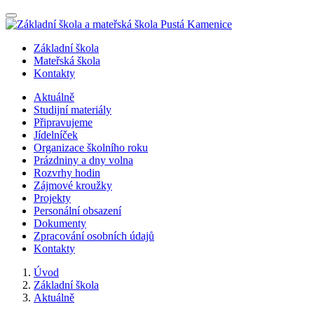
Nabídka
Základní škola
Mateřská škola
Kontakty
Aktuálně
Studijní materiály
Připravujeme
Jídelníček
Organizace školního roku
Prázdniny a dny volna
Rozvrhy hodin
Zájmové kroužky
Projekty
Personální obsazení
Dokumenty
Zpracování osobních údajů
Kontakty
Úvod
Základní škola
Aktuálně