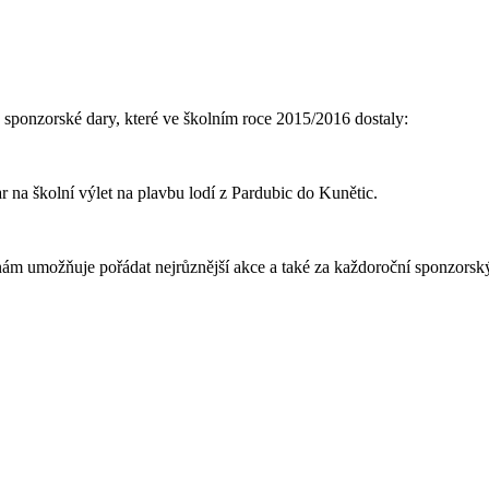
sponzorské dary, které ve školním roce 2015/2016 dostaly:
na školní výlet na plavbu lodí z Pardubic do Kunětic.
 nám umožňuje pořádat nejrůznější akce a také za každoroční sponzorsk
Děkujeme děti