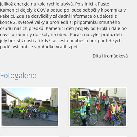
jelikož energie na kole rychle ubývá. Po silnici k Pusté
Kamenici dojely k ČOV a odtud po louce odbočily k pomníku v
Pekelci. Zde se dozvěděly základní informace o události z
konce 2. světové války a prohlédli si připomínku smutného
osudu našich předků. Kamenici děti projely od Broklu dále po
návsi a zamířily do školy na oběd. Počasí na výlet přálo, děti
jely bez stížností a i když se cesta neobešla bez pár lehkých
pádů, všichni se v pořádku vrátili zpět.
Dita Hromádková
Fotogalerie