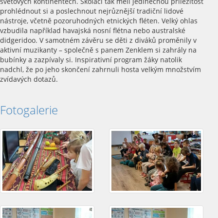
světových kontinentech. Školáci tak měli jedinečnou příležitost
prohlédnout si a poslechnout nejrůznější tradiční lidové
nástroje, včetně pozoruhodných etnických fléten. Velký ohlas
vzbudila například havajská nosní flétna nebo australské
didgeridoo. V samotném závěru se děti z diváků proměnily v
aktivní muzikanty – společně s panem Zenklem si zahrály na
bubínky a zazpívaly si. Inspirativní program žáky natolik
nadchl, že po jeho skončení zahrnuli hosta velkým množstvím
zvídavých dotazů.
Fotogalerie