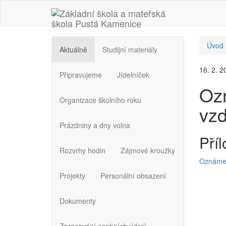
Úvod
Aktuálně
Studijní materiály
16. 2. 2
Připravujeme
Jídelníček
Ozn
Organizace školního roku
vzd
Prázdniny a dny volna
Příl
Rozvrhy hodin
Zájmové kroužky
Oznámení
Projekty
Personální obsazení
Dokumenty