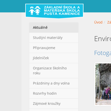
Úvod
Zá
Aktuálně
Envir
Studijní materiály
Připravujeme
Fotoga
Jídelníček
Organizace školního
roku
Prázdniny a dny volna
Rozvrhy hodin
Zájmové kroužky