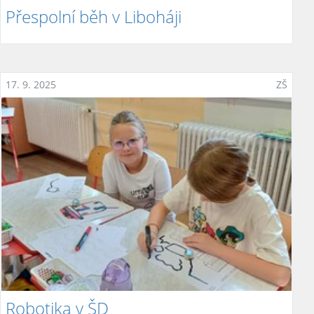
Přespolní běh v Liboháji
17. 9. 2025
ZŠ
Robotika v ŠD