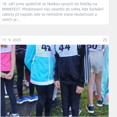
18. září jsme společně se školkou vyrazili do Poličky na
MIMEFEST. Představení nás zavedlo do světa, kde fyzikální
zákony již neplatí, kde se nemožné stává skutečností a
smích je...
17. 9. 2025
ZŠ