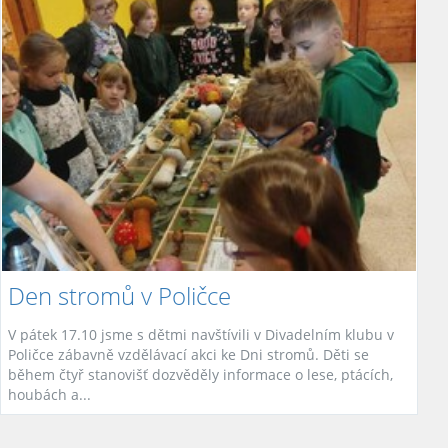
Den stromů v Poličce
V pátek 17.10 jsme s dětmi navštívili v Divadelním klubu v
Poličce zábavně vzdělávací akci ke Dni stromů. Děti se
během čtyř stanovišť dozvěděly informace o lese, ptácích,
houbách a...