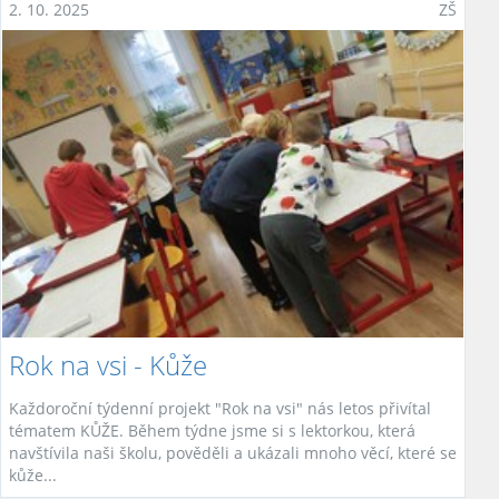
2. 10. 2025
ZŠ
Rok na vsi - Kůže
Každoroční týdenní projekt "Rok na vsi" nás letos přivítal
tématem KŮŽE. Během týdne jsme si s lektorkou, která
navštívila naši školu, pověděli a ukázali mnoho věcí, které se
kůže...