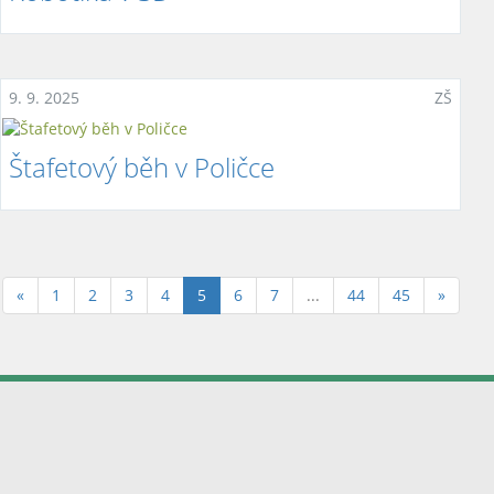
9. 9. 2025
ZŠ
Štafetový běh v Poličce
(aktuální)
«
1
2
3
4
5
6
7
...
44
45
»