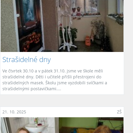
Strašidelné dny
Ve čtvrtek 30.10 a v pátek 31.10. jsme ve škole měli
strašidelné dny. Děti i učitelé přišli přestrojeni do
strašidelných masek. Školu jsme vyzdobili svíčkami a
strašidelnými postavičkami....
21. 10. 2025
ZŠ