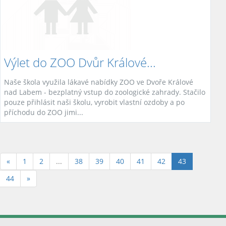
Výlet do ZOO Dvůr Králové...
Naše škola využila lákavé nabídky ZOO ve Dvoře Králové
nad Labem - bezplatný vstup do zoologické zahrady. Stačilo
pouze přihlásit naši školu, vyrobit vlastní ozdoby a po
příchodu do ZOO jimi...
(aktuální)
«
1
2
...
38
39
40
41
42
43
44
»