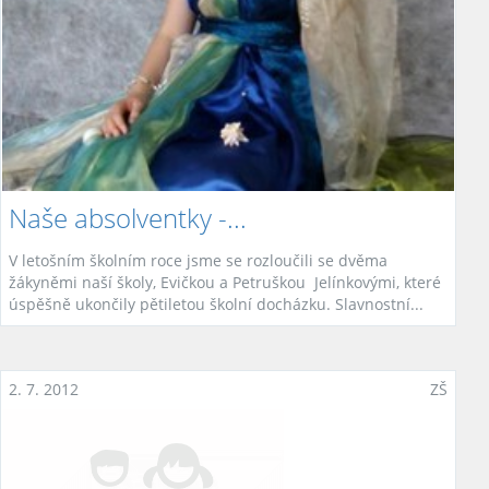
Naše absolventky -...
V letošním školním roce jsme se rozloučili se dvěma
žákyněmi naší školy, Evičkou a Petruškou Jelínkovými, které
úspěšně ukončily pětiletou školní docházku. Slavnostní...
2. 7. 2012
ZŠ