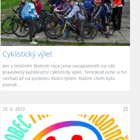
Cyklistický výlet
Ani v letošním školním roce jsme nezapomněli na náš
pravidelný každoroční cyklistický výlet. Tentokrát jsme si ho
nechali až na poslední školní týden. Naším cílem bylo
poznat...
25. 6. 2012
ZŠ