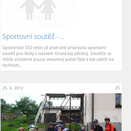
Sportovní soutěž -...
Společnost ČEZ letos již podruhé připravila sportovní
soutěž pro školy s názvem Oranžový pětiboj. Soutěže se
může zúčastnit pouze omezený počet škol a tak záleží na
rychlosti...
25. 6. 2012
ZŠ