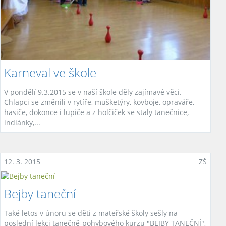
Karneval ve škole
V pondělí 9.3.2015 se v naší škole děly zajímavé věci.
Chlapci se změnili v rytíře, mušketýry, kovboje, opraváře,
hasiče, dokonce i lupiče a z holčiček se staly tanečnice,
indiánky,...
12. 3. 2015
ZŠ
Bejby taneční
Také letos v únoru se děti z mateřské školy sešly na
poslední lekci tanečně-pohybového kurzu "BEJBY TANEČNÍ",