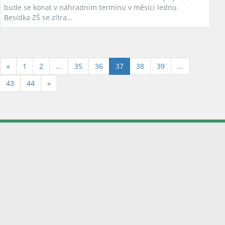
bude se konat v náhradním termínu v měsíci lednu.
Besídka ZŠ se zítra...
(aktuální)
«
1
2
...
35
36
37
38
39
...
43
44
»