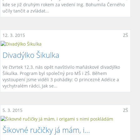
kde se již druhým rokem za vedení Ing. Bohumila Černého
učily tančit a zvládat...
12. 3. 2015
ZŠ
Divadýlko Šikulka
Ve čtvrtek 12.3. nás opět navštívilo maňáskové divadýlko
Šikulka. Program byl společný pro MŠ i ZŠ. Během
vystoupení jsme viděli 3 pohádky: O princezně Adélce a
vychytralém rádci, Jak se...
5. 3. 2015
ZŠ
Šikovné ručičky já mám, i...