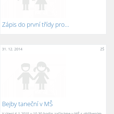
Zápis do první třídy pro...
31. 12. 2014
ZŠ
Bejby taneční v MŠ
V úterý 6.1.2015 v 10.30 hodin začínáme v MŠ s oblíbeným