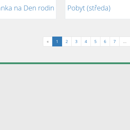
nka na Den rodin
Pobyt (středa)
(aktuální)
«
1
2
3
4
5
6
7
...