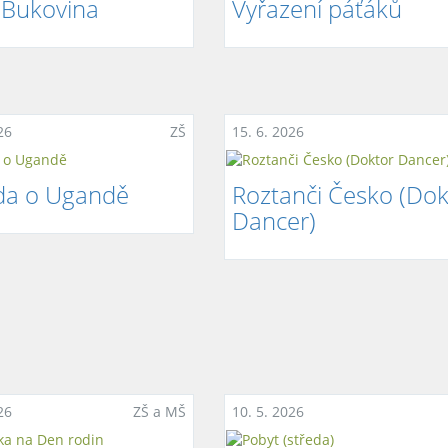
 Bukovina
Vyřazení páťáků
26
ZŠ
15. 6. 2026
da o Ugandě
Roztanči Česko (Dok
Dancer)
26
ZŠ a MŠ
10. 5. 2026