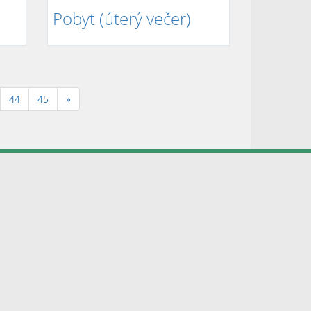
Pobyt (úterý večer)
44
45
»