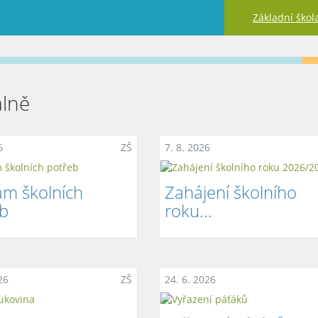
Základní škol
álně
6
ZŠ
7. 8. 2026
m školních
Zahájení školního
b
roku...
26
ZŠ
24. 6. 2026