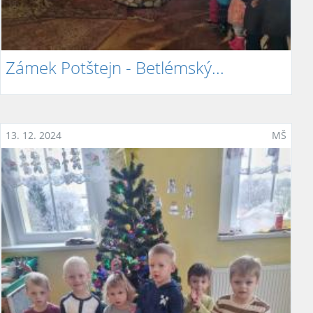
Zámek Potštejn - Betlémský...
13. 12. 2024
MŠ