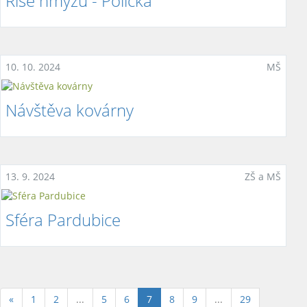
Říše hmyzu - Polička
10. 10. 2024
MŠ
Návštěva kovárny
13. 9. 2024
ZŠ a MŠ
Sféra Pardubice
(aktuální)
«
1
2
...
5
6
7
8
9
...
29