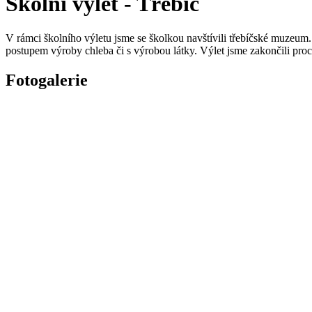
Školní výlet - Třebíč
V rámci školního výletu jsme se školkou navštívili třebíčské muzeum
postupem výroby chleba či s výrobou látky. Výlet jsme zakončili pr
Fotogalerie