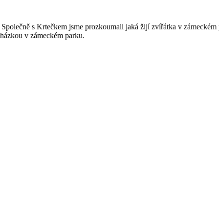
. Společně s Krtečkem jsme prozkoumali jaká žijí zvířátka v zámeckém
ocházkou v zámeckém parku.