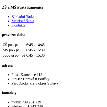
ZŠ a MŠ Pustá Kamenice
Základní škola
Mateřská škola
Kontakty
provozní doba
ZŠ po - pá
6:45 - 14:45
MŠ po - pá
6:45 - 15:30
budova po - pá
6:45 - 15:30
adresa
Pustá Kamenice 118
569 82 Borová u Poličky
Pardubický kraj / okres Svitavy
kontakty
mobil: 739 251 739
telefon: 461 743 239