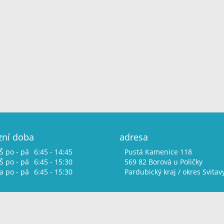
zní doba
adresa
Š po - pá
6:45 - 14:45
Pustá Kamenice 118
 po - pá
6:45 - 15:30
569 82 Borová u Poličky
 po - pá
6:45 - 15:30
Pardubický kraj / okres Svitav