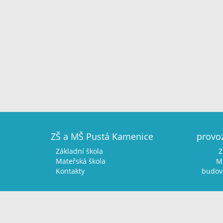
ZŠ a MŠ Pustá Kamenice
provo
Základní škola
Z
Mateřská škola
MŠ
Kontakty
budova