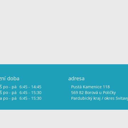
zní doba
adresa
Š po - pá
6:45 - 14:45
Pustá Kamenice 118
 po - pá
6:45 - 15:30
569 82 Borová u Poličky
 po - pá
6:45 - 15:30
Pardubický kraj / okres Svitav