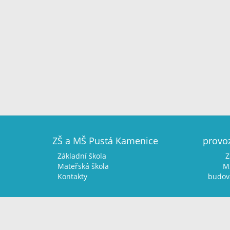
ZŠ a MŠ Pustá Kamenice
provo
Základní škola
Z
Mateřská škola
MŠ
Kontakty
budova