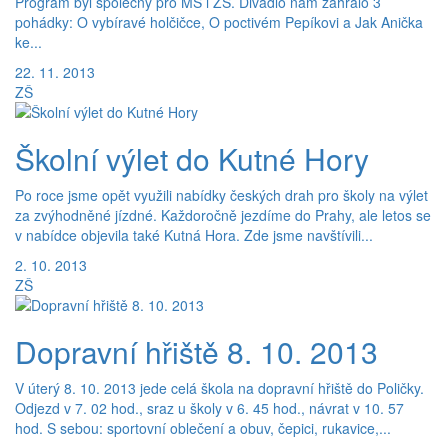
Program byl společný pro MŠ i ZŠ. Divadlo nám zahrálo 3
pohádky: O vybíravé holčičce, O poctivém Pepíkovi a Jak Anička
ke...
22. 11. 2013
ZŠ
Školní výlet do Kutné Hory
Po roce jsme opět využili nabídky českých drah pro školy na výlet
za zvýhodněné jízdné. Každoročně jezdíme do Prahy, ale letos se
v nabídce objevila také Kutná Hora. Zde jsme navštívili...
2. 10. 2013
ZŠ
Dopravní hřiště 8. 10. 2013
V úterý 8. 10. 2013 jede celá škola na dopravní hřiště do Poličky.
Odjezd v 7. 02 hod., sraz u školy v 6. 45 hod., návrat v 10. 57
hod. S sebou: sportovní oblečení a obuv, čepici, rukavice,...