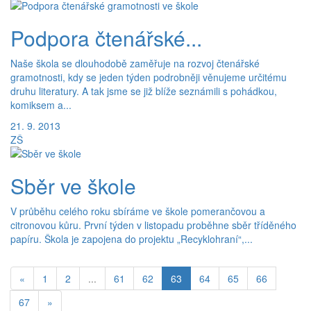
Podpora čtenářské...
Naše škola se dlouhodobě zaměřuje na rozvoj čtenářské
gramotnosti, kdy se jeden týden podrobněji věnujeme určitému
druhu literatury. A tak jsme se již blíže seznámili s pohádkou,
komiksem a...
21. 9. 2013
ZŠ
Sběr ve škole
V průběhu celého roku sbíráme ve škole pomerančovou a
citronovou kůru. První týden v listopadu proběhne sběr tříděného
papíru. Škola je zapojena do projektu „Recyklohraní“,...
(aktuální)
«
1
2
...
61
62
63
64
65
66
67
»