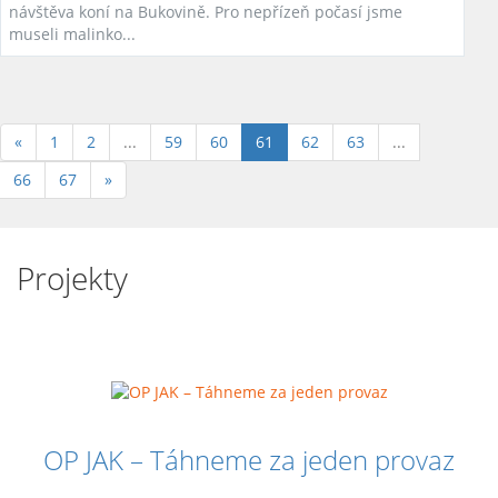
návštěva koní na Bukovině. Pro nepřízeň počasí jsme
museli malinko...
(aktuální)
«
1
2
...
59
60
61
62
63
...
66
67
»
Projekty
OP JAK – Táhneme za jeden provaz