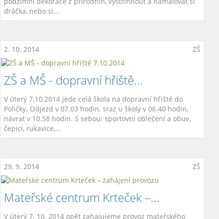
podzimní dekorace z přírodnin, vystřihnout a namalovat si
dráčka, nebo si...
2. 10. 2014
ZŠ
ZŠ a MŠ - dopravní hřiště...
V úterý 7.10.2014 jede celá škola na dopravní hřiště do
Poličky. Odjezd v 07.03 hodin, sraz u školy v 06.40 hodin,
návrat v 10.58 hodin. S sebou: sportovní oblečení a obuv,
čepici, rukavice,...
29. 9. 2014
ZŠ
Mateřské centrum Krteček –...
V úterý 7. 10. 2014 opět zahajujeme provoz mateřského